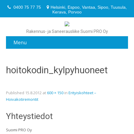
0400 75 77 75
Helsinki, Espoo, Vantaa, Sipoo, Tuusula,
Kerava, Porvoo
Rakennus- ja Saneerausliike Suomi PRO Oy
Menu
hoitokodin_kylpyhuoneet
Published
15.8.2012
at
600 × 150
in
Erityiskohteet –
Hoivakotiremontit
Yhteystiedot
Suomi PRO Oy