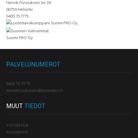
Henrik Forsiuksen tie 39
00750 Helsinki
0400 757775
PALVELUNUMEROT
0400 75 77 75
etunimi.sukunimi@suomipro.fi
MUUT
TIEDOT
Y-2116310-8
suomipro.fi