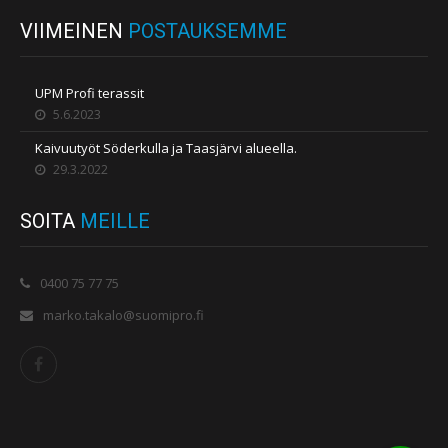
VIIMEINEN
POSTAUKSEMME
UPM Profi terassit
5.6.2023
Kaivuutyöt Söderkulla ja Taasjärvi alueella.
29.3.2022
SOITA
MEILLE
0400 75 77 75
marko.takalo@suomipro.fi