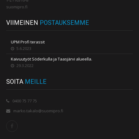
Y-2116310-8
suomipro.fi
VIIMEINEN
POSTAUKSEMME
UPM Profi terassit
5.6.2023
Kaivuutyöt Söderkulla ja Taasjärvi alueella.
29.3.2022
SOITA
MEILLE
0400 75 77 75
marko.takalo@suomipro.fi