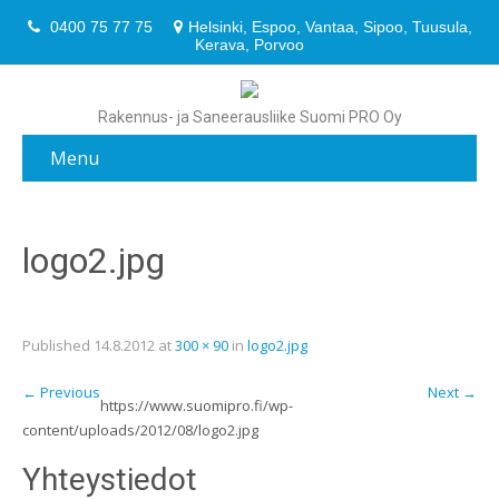
0400 75 77 75
Helsinki, Espoo, Vantaa, Sipoo, Tuusula,
Kerava, Porvoo
Rakennus- ja Saneerausliike Suomi PRO Oy
Menu
logo2.jpg
Published
14.8.2012
at
300 × 90
in
logo2.jpg
←
Previous
Next
→
https://www.suomipro.fi/wp-
content/uploads/2012/08/logo2.jpg
Yhteystiedot