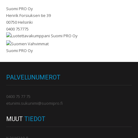
Suomi PRO Oy
Henrik Forsiuksen tie 39
00750 Helsinki
0400 757775
PALVELUNUMEROT
0400 75 77 75
etunimi.sukunimi@suomipro.fi
MUUT
TIEDOT